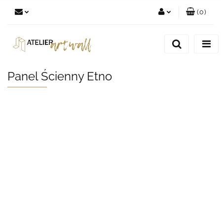
(
0
)
Zaloguj się
Zarejestruj się
Dodaj zgłoszenie
Panel Ścienny Etno