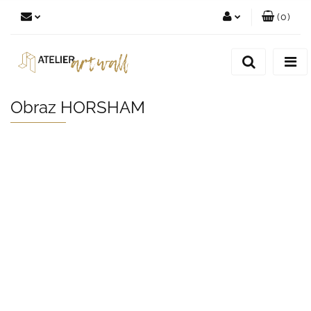
(
0
)
Zaloguj się
Zarejestruj się
Dodaj zgłoszenie
Obraz HORSHAM