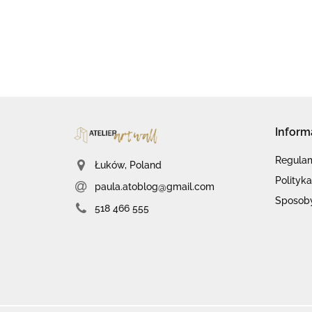
Inform
Regula
Łuków, Poland
Polityk
paula.atoblog@gmail.com
Sposoby
518 466 555