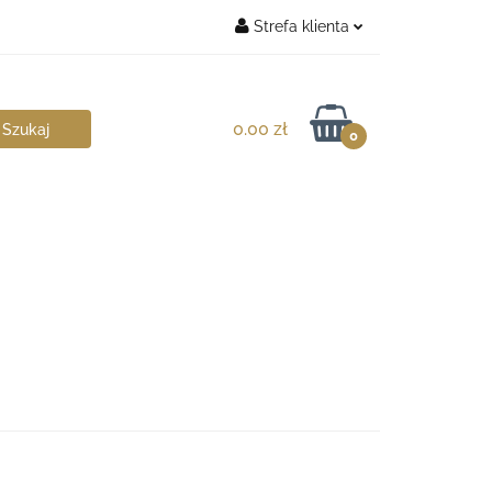
Strefa klienta
chitekt
Zaloguj się
Zarejestruj się
0.00 zł
0
Dodaj zgłoszenie