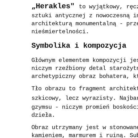
„Herakles"
to wyjątkowy, ręc
sztuki antycznej z nowoczesną i
architekturą monumentalną - prz
nieśmiertelności.
Symbolika i kompozycja
Głównym elementem kompozycji je
niczym rzeźbiony detal starożyt
archetypiczny obraz bohatera, k
Tło obrazu to fragment architek
szkicowy, lecz wyrazisty. Najba
gzymsu - niczym promień boskośc
dzieła.
Obraz utrzymany jest w stonowan
kamieniem, marmurem i ruiną. Su