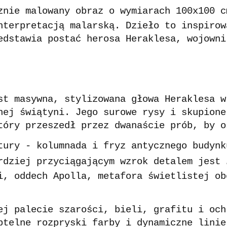
znie malowany obraz o wymiarach 100x100 c
nterpretacją malarską. Dzieło to inspirow
edstawia postać herosa Heraklesa, wojowni
st masywna, stylizowana głowa Heraklesa w
nej świątyni. Jego surowe rysy i skupione
tóry przeszedł przez dwanaście prób, by o
tury - kolumnada i fryz antycznego budynk
rdziej przyciągającym wzrok detalem jest
i, oddech Apolla, metafora świetlistej ob
ej palecie szarości, bieli, grafitu i och
btelne rozpryski farby i dynamiczne linie