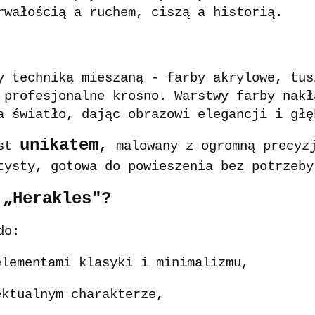
rwałością a ruchem, ciszą a historią.
y techniką mieszaną - farby akrylowe, tus
 profesjonalne krosno. Warstwy farby nakł
a światło, dając obrazowi elegancji i głę
unikatem
,
est
malowany z ogromną precyzj
tysty, gotowa do powieszenia bez potrzeby
 „Herakles"?
do:
elementami klasyki i minimalizmu,
ektualnym charakterze,