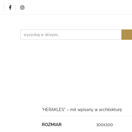
Sklep
Kontakt
Studio
Blog
Pytania
Ar
Blog
Pytania
Architekt
"HERAKLES" – mit wpisany w architekturę
ROZMIAR
100x100