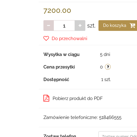
7200.00
szt.
Do koszyka
Do przechowalni
Wysyłka w ciągu
5 dni
Cena przesyłki
0
Dostępność
1
szt.
Pobierz produkt do PDF
Zamówienie telefoniczne: 518466555
Zostaw telefon