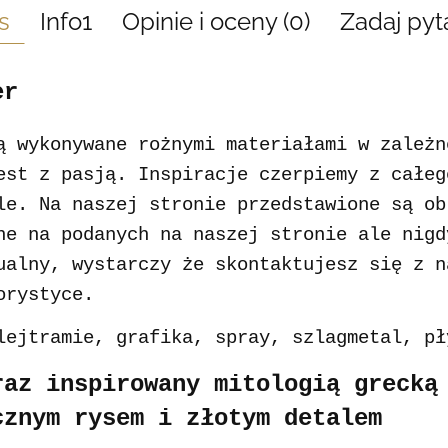
s
Info1
Opinie i oceny (0)
Zadaj pyt
er
ą wykonywane rożnymi materiałami w zależn
est z pasją. Inspiracje czerpiemy z całeg
le.
Na naszej stronie przedstawione są ob
ne na podanych na naszej stronie ale nigd
ualny, wystarczy że skontaktujesz się z n
orystyce.
lejtramie, grafika, spray, szlagmetal, pł
raz inspirowany mitologią grecką
cznym rysem i złotym detalem