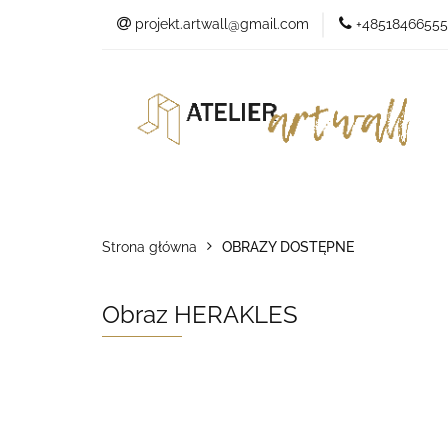
projekt.artwall@gmail.com
+48518466555
O marce
O marce
Sklep
Kontakt
Studio
Strona główna
OBRAZY DOSTĘPNE
Obraz HERAKLES