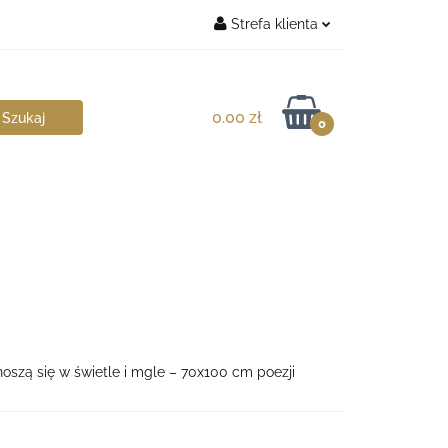
Strefa klienta
chitekt
Zaloguj się
Zarejestruj się
0.00 zł
0
Dodaj zgłoszenie
unoszą się w świetle i mgle – 70x100 cm poezji