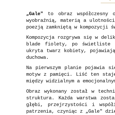
„Gale"
to obraz współczesny o
wyobraźnią, materią a ulotnośc
poezją zamkniętą w kompozycji ś
Kompozycja rozgrywa się w deli
blade fiolety, po świetliste 
ukryta twarz kobiety, pojawiaj
duchowa.
Na pierwszym planie pojawia si
motyw z pamięci. Liść ten staj
między widzialnym a emocjonalny
Obraz wykonany został w techni
struktura. Każda warstwa zost
głębi, przejrzystości i współ
patrzenia, czyniąc z „Gale" dzi