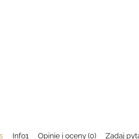
s
Info1
Opinie i oceny (0)
Zadaj pyt