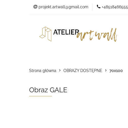
projekt.artwall@gmail.com
+48518466555
O marce
O marce
Sklep
Kontakt
Studio
Strona główna
OBRAZY DOSTĘPNE
70x100
Obraz GALE