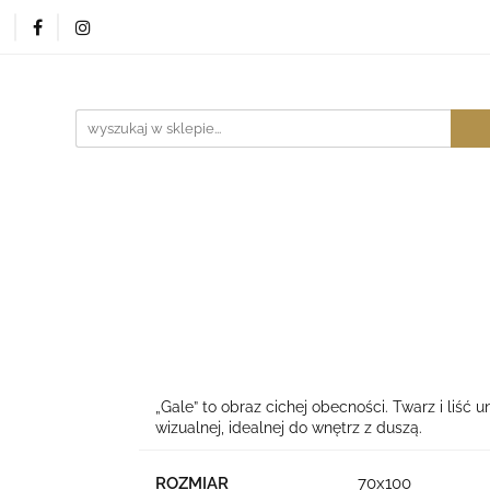
Sklep
Kontakt
Studio
Blog
Pytania
Ar
Blog
Pytania
Architekt
„Gale” to obraz cichej obecności. Twarz i liść 
wizualnej, idealnej do wnętrz z duszą.
ROZMIAR
70x100