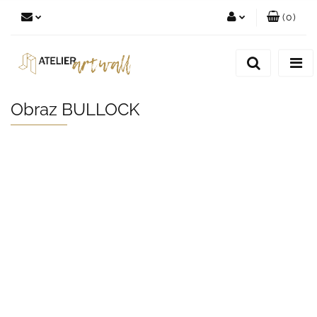
(
0
)
Zaloguj się
Zarejestruj się
Dodaj zgłoszenie
Obraz BULLOCK