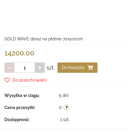
GOLD WAVE obraz na płótnie 70x100cm
14200.00
szt.
Do koszyka
Do przechowalni
Wysyłka w ciągu
5 dni
Cena przesyłki
0
Dostępność
1
szt.