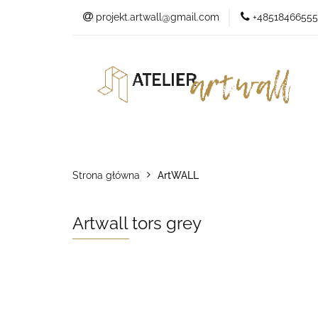
projekt.artwall@gmail.com
+48518466555
O marce
O marce
Sklep
Kontakt
Studio
Strona główna
ArtWALL
Artwall tors grey