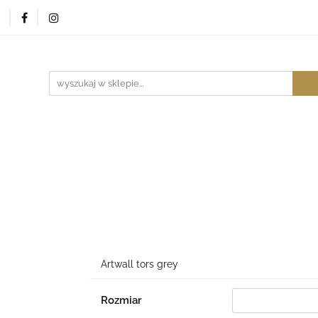
Sklep
Kontakt
Studio
Blog
Pytania
Ar
Blog
Pytania
Architekt
Artwall tors grey
Rozmiar