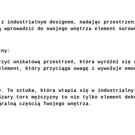
 z industrialnym designem, nadając przestrzen
ą wprowadzić do swojego wnętrza element surow
jny:
rzyć unikatową przestrzeń, która wyróżni się 
element, który przyciąga uwagę i wywołuje emo
y. To sztuka, która wtapia się w industrialny
Szary tors mężczyzny to nie tylko element dek
gralną częścią Twojego wnętrza.