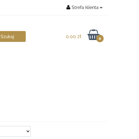
Strefa klienta
chitekt
Zaloguj się
Zarejestruj się
0.00 zł
0
Dodaj zgłoszenie