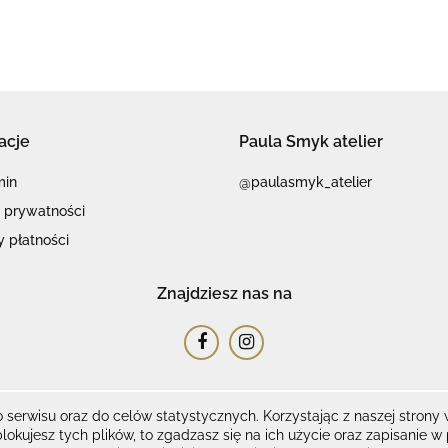
acje
Paula Smyk atelier
min
@paulasmyk_atelier
a prywatności
 płatności
Znajdziesz nas na
 serwisu oraz do celów statystycznych. Korzystając z naszej stron
Sklep internetowy na oprogramowaniu Sky-Shop.pl
blokujesz tych plików, to zgadzasz się na ich użycie oraz zapisanie 