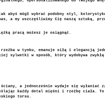
yginalnego, spersonalizowanego do Twojego wnę
tak abyś mógł wybrać podobny styl, kolorystyk
nas, a my uszczęśliwimy Cię naszą sztuką, prz
iężką pracą możesz je osiągnąć.
 rzeźba w tynku, emanuje siłą i elegancją jed
kiej sylwetki w sposób, który wydobywa zwykłą
 ściany, a jednocześnie wydaje się wyłaniać z
eślając każdy detal mięśni i rzeźbę ciała. To
ęskiego torsu.