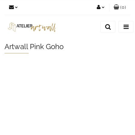
(
0
)
Zaloguj się
Zarejestruj się
Dodaj zgłoszenie
Artwall Pink Goho