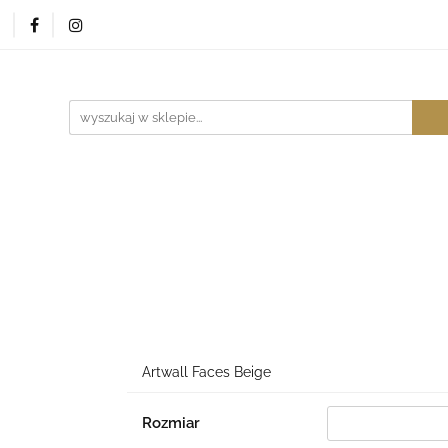
Sklep
Kontakt
Studio
Blog
Pytania
Ar
Blog
Pytania
Architekt
Artwall Faces Beige
Rozmiar