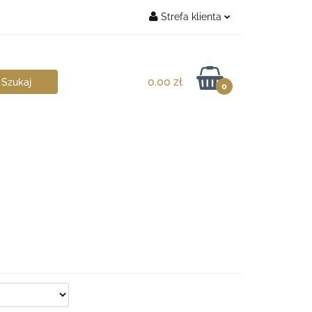
Strefa klienta
chitekt
Zaloguj się
Zarejestruj się
0.00 zł
0
Dodaj zgłoszenie