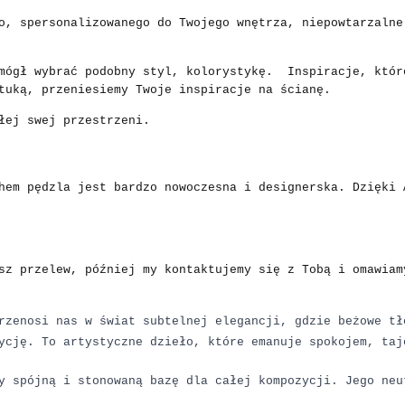
o, spersonalizowanego do Twojego wnętrza, niepowtarzalne
mógł wybrać podobny styl, kolorystykę.
Inspiracje, któr
tuką, przeniesiemy Twoje inspiracje na ścianę.
łej swej przestrzeni.
hem pędzla jest bardzo n
owoczesna i designerska. Dzięki
sz przelew, później my kontaktujemy się z Tobą i omawiam
rzenosi nas w świat subtelnej elegancji, gdzie beżowe tł
ycję. To artystyczne dzieło, które emanuje spokojem, taj
y spójną i stonowaną bazę dla całej kompozycji. Jego neu