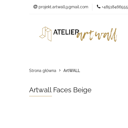
projekt.artwall@gmail.com
+48518466555
O marce
O marce
Sklep
Kontakt
Studio
Strona główna
ArtWALL
Artwall Faces Beige