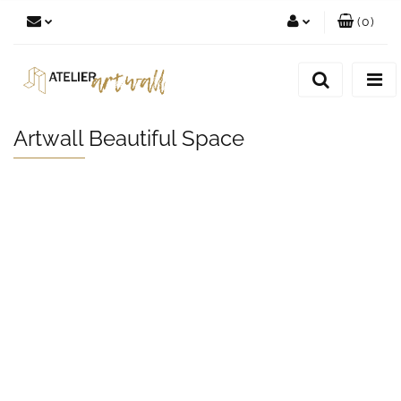
(
0
)
Zaloguj się
Zarejestruj się
Dodaj zgłoszenie
Artwall Beautiful Space